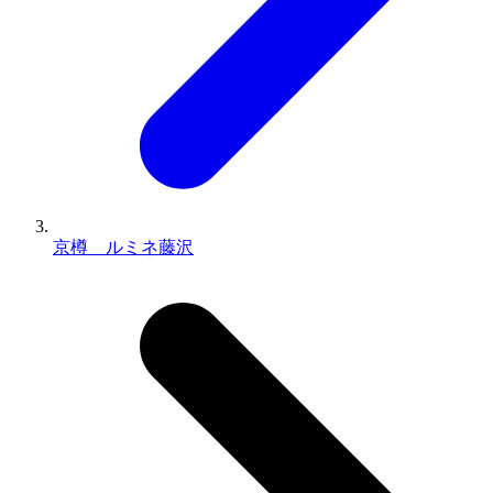
京樽 ルミネ藤沢